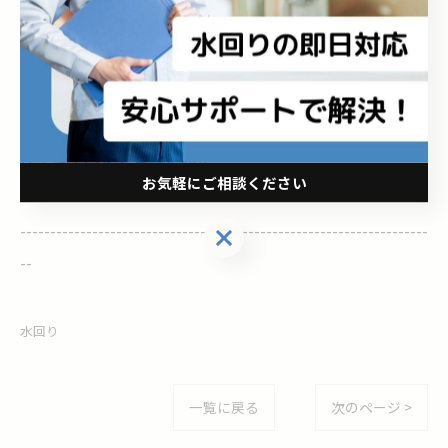
--
株式会社アクアサポート
埼玉県志木市柏町四丁目６番２７号
電話番号 : 048-280-6228
埼玉で水回りトラブル解決
お気軽にご相談ください
--------------------------------------------------------------------
お気軽にご相談ください
--
水回り
一覧に戻る
次のページ >