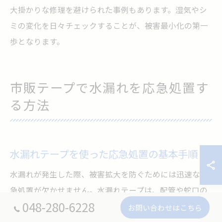
大掛かりな修理を避けられた事例もあります。湿気やシ
ミの変化を日々チェックすることが、被害最小化の第一
歩となります。
市販テープで水漏れを応急処置す
る方法
水漏れテープを使った応急処置の基本手順
水漏れが発生した際、被害拡大を防ぐためには迅速な応
急処置が欠かせません。水漏れテープは、配管や蛇口の
048-280-6228
一時的な補修に役立つ市販グッズの一つです。まずは水
お問い合わせはこちら
の元栓を閉め、漏れ箇所をしっかりと乾燥させてから作