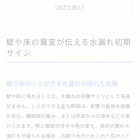
方法
床が水浸しになる前の水漏れ前兆を把握す
る
配管まわりの異変と水漏れの可能性の関係
壁や床の異変が伝える水漏れ初期
水道メーターの動きで水漏れを綿密に確認
サイン
意外と見落とす水漏れの前兆への気づき方
水漏れを疑うべき微細な前兆のチェックポ
イント
壁や床のシミが示す水漏れの隠れた兆候
見過ごしがちな水漏れのサインを確実に発
壁や床に現れるシミは、水漏れの初期サインとして見逃
見
せません。シミができる主な原因は、配管や給排水設備
水漏れ原因を綿密に切り分ける観察術
の劣化、接続部の緩み、または外部からの浸水などが挙
壁や床下で進行する水漏れ現象への備え方
げられます。特に壁紙の浮きや色の変化、床材の膨れや
波打ちが見られる場合、内部で水がじわじわと広がって
水漏れサインと日常の異変を比較して判断