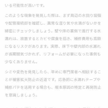
いる可能性が高いです。
水がチョロチョロの場合の点検チェック
水がチョロチョロの水漏れサインと点検手
このような現象を発見した際は、まず周辺の水回り設備
順
や配管接続部を確認し、異常な湿り気や水滴がないかを
綿密にチェックしましょう。壁や床の裏側で進行する水
凍結か水漏れかを見分けるチェックポイン
漏れは、放置するとカビや腐食を招き、補修費用も高額
ト
になるリスクがあります。実際、床下や壁内部の水漏れ
水道からの異常な流量が示す水漏れ原因
が長期間気づかれず、リフォームが必要になった事例も
水漏れの疑いがあるときの綿密な点検方法
少なくありません。
水道トラブル時の初動対応と水漏れ予防策
シミや変色を発見したら、早めに専門業者へ相談するこ
床下の水漏れが引き起こす危険性と対応策
とが被害拡大防止の近道です。応急的に水漏れテープや
床下の水漏れによる被害リスクと対策法
補修パテを活用する場合も、根本原因の特定と再発防止
見逃しやすい床下水漏れのサインを解説
を意識しましょう。
床下水漏れ発見時の応急対応と流れ