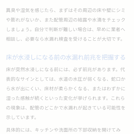
水漏れ応急処置後の確認手順と注意点
異臭や湿気を感じたら、まずはその周辺の床や壁にシミ
綿密な点検で水漏れリスクを最小限に抑え
や膨れがないか、また配管周辺の結露や水滴をチェック
る
しましょう。自分で判断が難しい場合は、早めに業者へ
再発防止に有効な日常点検の実践方法
相談し、必要なら水漏れ検査を受けることが大切です。
水漏れが気になるときの自己点検ポイント
床が水浸しになる前の水漏れ前兆を把握する
床が突然水浸しになる前には、必ず前兆があります。代
表的なサインとしては、水道の水圧が弱くなる、蛇口か
ら水が出にくい、床材が柔らかくなる、またはわずかに
湿った感触が続くといった変化が挙げられます。これら
の現象は、配管のどこかで水漏れが起きている可能性を
示しています。
具体的には、キッチンや洗面所の下部収納を開けてみ