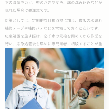
下の湿気やカビ、壁の浮きや変色、床の沈み込みなどが
現れた場合は要注意です。
対策としては、定期的な目視点検に加え、市販の水漏れ
補修テープや補修パテなどを常備しておくと安心です。
応急処置を施す際は、必ず水の元栓を閉めてから作業を
行い、応急処置後も早めに専門業者に相談することが重
要です。床下水漏れの修理費用は状況により大きく異な
るため、早期発見・早期対応がコスト面でも有効です。
水漏れサインと日常の異変を比較して判断
水漏れのサインと日常的な異変を見極めるためには、普
段の生活の中での「いつもと違う」に敏感になることが
大切です。例えば、急な水道料金の上昇や、床の局所的
な冷たさ・湿り気、カビの発生頻度などです。