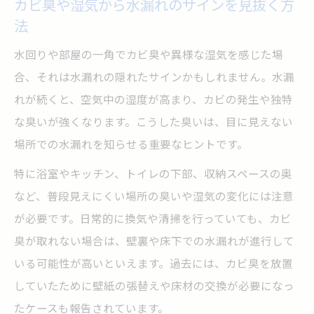
カビ臭や湿気から水漏れのサインを見抜く方
水漏れによる二次被害を防ぐ確認ポイント
法
床下の湿気やシミから水漏れを特定する視
点
水回りや部屋の一角でカビ臭や異様な湿気を感じた場
市販テープで水漏れを応急処置する方法
合、それは水漏れの隠れたサインかもしれません。水漏
れが続くと、空気中の湿度が高まり、カビの発生や独特
水漏れテープを使った応急処置の基本手順
な臭いが強くなります。こうした臭いは、目に見えない
最強と評判の水漏れテープ選びの注意点
場所での水漏れを知らせる重要なヒントです。
水漏れ補修テープや補修パテの違いと使い
分け
特に浴室やキッチン、トイレの下部、収納スペースの奥
など、普段見えにくい場所の臭いや湿気の変化には注意
水漏れテープの効果的な巻き方とポイント
が必要です。日常的に換気や清掃を行っていても、カビ
ホームセンターや100均で選ぶ水漏れ対策法
臭が取れない場合は、壁裏や床下での水漏れが進行して
水漏れ再発を防ぐための確かな確認ポイント
いる可能性が高いといえます。過去には、カビ臭を放置
水漏れ再発を防ぐための徹底チェックリス
していたために壁紙の張替えや床材の交換が必要になっ
ト
たケースも報告されています。