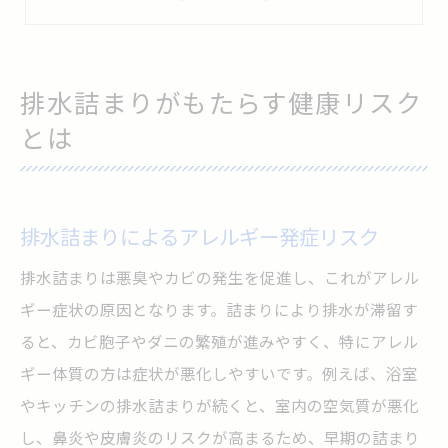
排水詰まりが住環境の衛生を損なう理由
排水詰まりを軽視すると健康に及ぶ危険
排水詰まりがもたらす健康リスク
排水詰まり対策で健康リスクを減らす方法
とは
悪臭やカビの発生と排水詰まりの関連性
排水詰まりが悪臭の原因となる仕組み
排水詰まりによるカビ発生のリスク解説
排水詰まりによるアレルギー発症リスク
排水詰まりと住まいの衛生環境の悪化
排水詰まりは悪臭やカビの発生を促進し、これがアレル
排水詰まり時に注意したい害虫の増加
ギー症状の原因となります。詰まりにより排水が滞留す
排水詰まり防止が悪臭対策に有効な理由
ると、カビ胞子やダニの繁殖が進みやすく、特にアレル
排水詰まり管理でカビ被害を未然に防ぐ
ギー体質の方は症状が悪化しやすいです。例えば、浴室
排水詰まりを放置した際の影響と注意点
やキッチンの排水詰まりが続くと、室内の空気質が悪化
排水詰まり放置による家屋損傷のリスク
し、鼻炎や皮膚炎のリスクが高まるため、早期の詰まり