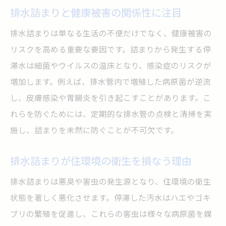
排水詰まりと健康被害の関係性に注目
排水詰まり予防に役立つ掃除習慣とは
排水詰まりは単なる生活の不便だけでなく、健康被害の
排水詰まりを防ぐ日々のメンテナンス法
リスクを高める重要な要因です。詰まりから発生する停
排水詰まりの予兆を見逃さない観察力
滞水は細菌やウイルスの温床となり、感染症のリスクが
排水詰まり回避のための注意事項一覧
増加します。例えば、排水管内で増殖した病原菌が逆流
排水詰まり予防で健康被害も同時に防ぐ
し、皮膚感染や胃腸炎を引き起こすことがあります。こ
排水詰まりが起きにくい生活習慣づくり
れらを防ぐためには、定期的な排水管の点検と清掃を実
埼玉県の排水規制から見る安全管理の重要性
施し、詰まりを未然に防ぐことが不可欠です。
排水詰まりと埼玉県排水規制の関係を解説
排水詰まりが住環境の衛生を損なう理由
排水詰まり防止に役立つ排水基準の知識
排水詰まり対策と水質汚濁防止法の理解
排水詰まりは悪臭や害虫の発生源となり、住環境の衛生
排水詰まり予防に下水道法が果たす役割
状態を著しく悪化させます。停滞した汚水はハエやゴキ
ブリの繁殖を促進し、これらの害虫は様々な病原菌を媒
排水詰まりリスク低減のための法的基準