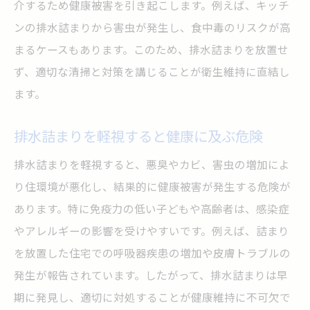
介するため健康被害を引き起こします。例えば、キッチ
排水詰まり防止と特定施設の安全管理強化
ンの排水詰まりから害虫が発生し、食中毒のリスクが高
排水詰まりの早期発見サインを見逃さない方法
まるケースもあります。このため、排水詰まりを放置せ
排水詰まりの兆候と早期発見のコツ
ず、適切な清掃と対策を講じることが衛生維持に直結し
排水詰まりサインを見極めるポイント
ます。
排水詰まりの音や臭いに注目した対策
排水詰まりを軽視すると健康に及ぶ危険
排水詰まり初期症状から対応を始める
排水詰まり異変発見後の迅速な行動法
排水詰まりを軽視すると、悪臭やカビ、害虫の増加によ
排水詰まり発見で健康被害を防ぐ重要性
り住環境が悪化し、結果的に健康被害が発生する危険が
あります。特に免疫力の低い子どもや高齢者は、感染症
快適な住まいを守る排水メンテナンス実践術
やアレルギーの影響を受けやすいです。例えば、詰まり
排水詰まり防止のための定期メンテナンス
を放置した住宅での呼吸器疾患の増加や皮膚トラブルの
排水詰まりを防ぐ掃除と点検の習慣化
発生が報告されています。したがって、排水詰まりは早
排水詰まり発生時の適切なメンテナンス法
期に発見し、適切に対処することが健康維持に不可欠で
排水詰まり再発を防ぐための実践ポイント