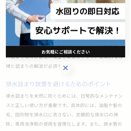
排水詰まりを放置すると、排水中の有機物が腐敗し悪臭
が発生します。この悪臭は住環境の快適性を著しく損な
うだけでなく、ゴキブリやハエ、ネズミなどの害虫を誘
引します。害虫は病原菌の媒介源となるため、衛生面で
のリスクが高まります。例えば、キッチンや浴室周辺で
お気軽にご相談ください
の詰まりは特に害虫の発生を助長しやすく、定期的な清
掃と詰まりの解消が必須です。
お気軽にご相談ください
排水詰まり放置を避けるためのポイント
排水詰まりを未然に防ぐためには、日常的なメンテナン
スと正しい使い方が重要です。具体的には、油脂や髪の
毛、固形物を排水口に流さない、定期的な排水口の掃
除、専用洗浄剤の使用を習慣化します。また、排水管の