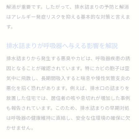
排水詰まり放置が健康に及ぼす長期影響
解消が重要です。したがって、排水詰まりの予防と解消
排水詰まり放置で増える修理費用の実態
はアレルギー発症リスクを抑える基本的な対策と言えま
排水詰まり放置時に現れる警告サイン
す。
排水詰まり放置による悪臭や害虫の増加
排水詰まりが呼吸器へ与える影響を解説
排水詰まり放置を避けるためのポイント
排水詰まりから発生する悪臭やカビは、呼吸器疾患の誘
健康被害を防ぐための排水詰まり対策
因となることが確認されています。特にカビの胞子は空
排水詰まり解消で健康被害を未然に防ぐ
気中に飛散し、長期間吸入すると喘息や慢性気管支炎の
排水詰まり対策の基本と実践方法を解説
悪化を招く恐れがあります。例えば、排水口の詰まりを
排水詰まりによる衛生リスク低減のコツ
放置した住宅では、居住者の咳や息切れが増加した事例
排水詰まり対策と健康管理のつながり
も報告されています。このため、排水詰まりの早期対処
排水詰まり予防で快適な住環境を実現
は呼吸器の健康維持に直結し、安全な住環境の確保に欠
排水詰まり対策は日常管理がカギとなる
かせません。
日常でできる排水詰まり予防のポイント