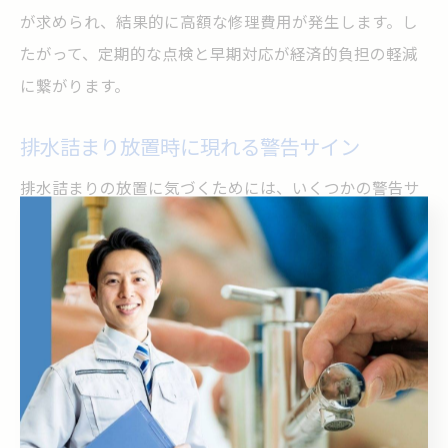
が求められ、結果的に高額な修理費用が発生します。し
たがって、定期的な点検と早期対応が経済的負担の軽減
に繋がります。
排水詰まり放置時に現れる警告サイン
排水詰まりの放置に気づくためには、いくつかの警告サ
インを見逃さないことが重要です。具体的には、排水の
流れが遅くなる、排水口から異臭がする、水回りの湿度
が異常に高いなどが挙げられます。さらに、床や壁の変
色や膨れ、害虫の発生も詰まりの兆候です。これらのサ
インを早期に発見し、適切な対策を取ることで、深刻な
トラブルを未然に防止できます。
排水詰まり放置による悪臭や害虫の増加