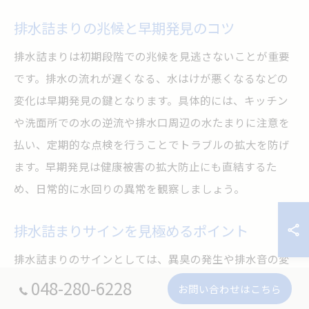
排水詰まりの兆候と早期発見のコツ
排水詰まりは初期段階での兆候を見逃さないことが重要
です。排水の流れが遅くなる、水はけが悪くなるなどの
変化は早期発見の鍵となります。具体的には、キッチン
や洗面所での水の逆流や排水口周辺の水たまりに注意を
払い、定期的な点検を行うことでトラブルの拡大を防げ
ます。早期発見は健康被害の拡大防止にも直結するた
め、日常的に水回りの異常を観察しましょう。
排水詰まりサインを見極めるポイント
排水詰まりのサインとしては、異臭の発生や排水音の変
化が挙げられます。悪臭は排水管内の汚れや腐敗物が原
048-280-6228
お問い合わせはこちら
因で、アレルギーや呼吸器疾患のリスクを高めます。ま